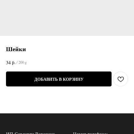
Шейки
р.
34
/
200 g
ДОБАВИТЬ В КОРЗИНУ
ИП Сардарян Варсеник
Номер телефона: