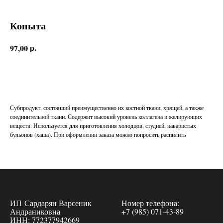
Копыта
р.
97,00
ДОБАВИТЬ В КОРЗИНУ
Субпродукт, состоящий преимущественно их костной ткани, хрящей, а также
соединительной ткани. Содержит высокий уровень коллагена и желирующих
веществ. Используется для приготовления холодцов, студней, наваристых
бульонов (хаша). При оформлении заказа можно попросить распилить
ИП Сардарян Варсеник
Номер телефона:
Андраниковна
+7 (985) 071-43-89
ИНН: 772377942669